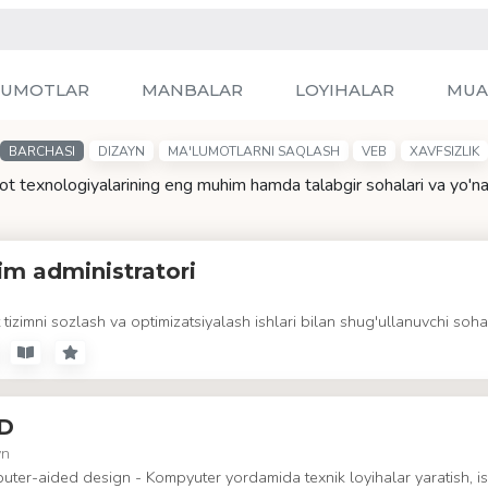
LUMOTLAR
MANBALAR
LOYIHALAR
MUA
BARCHASI
DIZAYN
MA'LUMOTLARNI SAQLASH
VEB
XAVFSIZLIK
t texnologiyalarining eng muhim hamda talabgir sohalari va yo'nal
im administratori
t tizimni sozlash va optimizatsiyalash ishlari bilan shug'ullanuvchi soha
D
yn
ter-aided design - Kompyuter yordamida texnik loyihalar yaratish, is