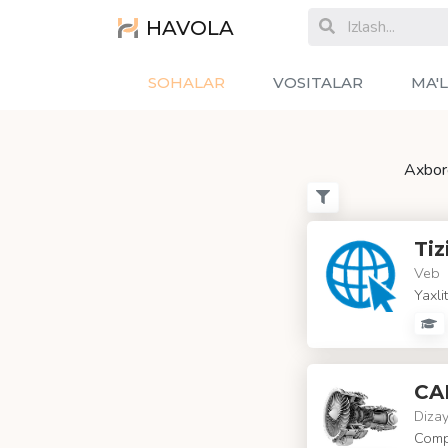
HAVOLA
SOHALAR
VOSITALAR
MA'
Axboro
Tiz
Veb
Yaxli
CA
Diza
Compu