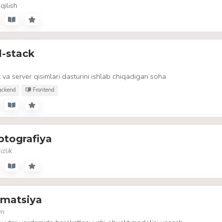
 qilish
l-stack
t va server qisimlari dasturini ishlab chiqadigan soha
ckend
Frontend
ptografiya
izlik
imatsiya
yn