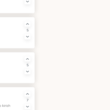
5
5
7
 kirish