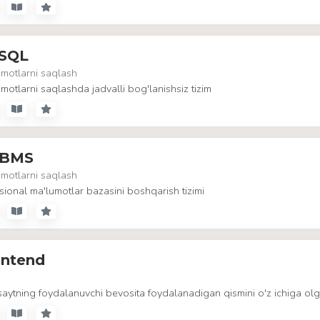
SQL
motlarni saqlash
motlarni saqlashda jadvalli bog'lanishsiz tizim
BMS
motlarni saqlash
sional ma'lumotlar bazasini boshqarish tizimi
ontend
aytning foydalanuvchi bevosita foydalanadigan qismini o'z ichiga ol