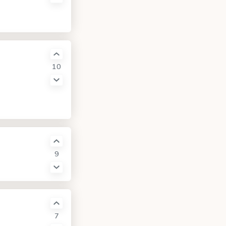
10
9
7