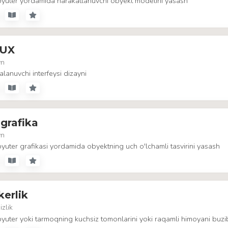
yuter yordamida harakatlanuvchi obyekt modelini yasash
/UX
yn
lanuvchi interfeysi dizayni
grafika
yn
uter grafikasi yordamida obyektning uch o'lchamli tasvirini yasash
erlik
izlik
uter yoki tarmoqning kuchsiz tomonlarini yoki raqamli himoyani buzib