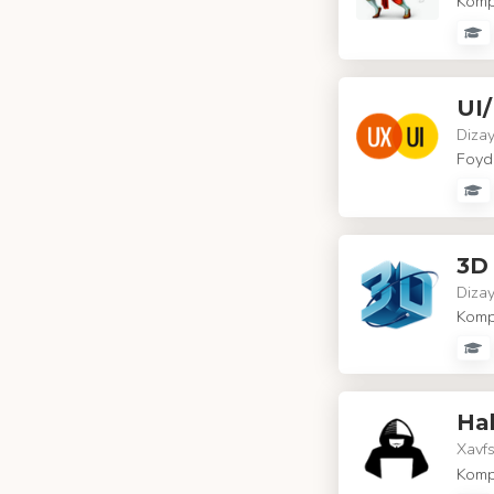
Komp
UI
Diza
Foyda
3D 
Diza
Kompy
Hak
Xavfs
Kompy