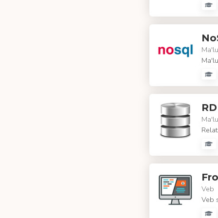
No
Ma'lu
Ma'lu
RD
Ma'lu
Relat
Fr
Veb
Veb s