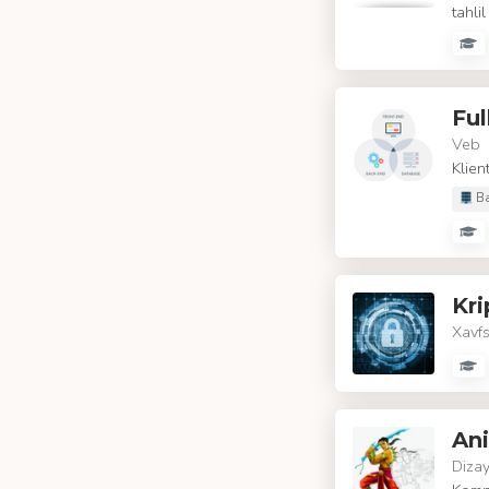
tahlil
Ful
Veb
Klien
Ba
Kri
Xavfs
An
Diza