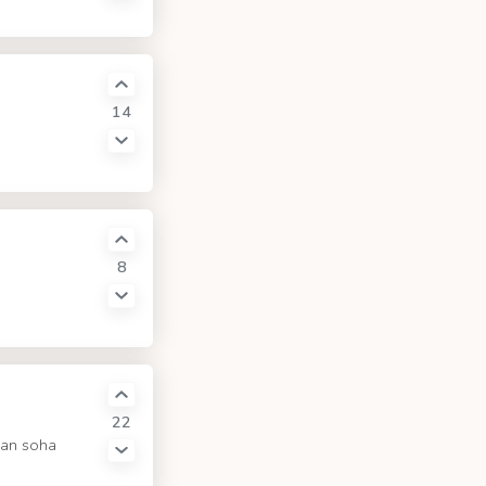
14
8
22
gan soha