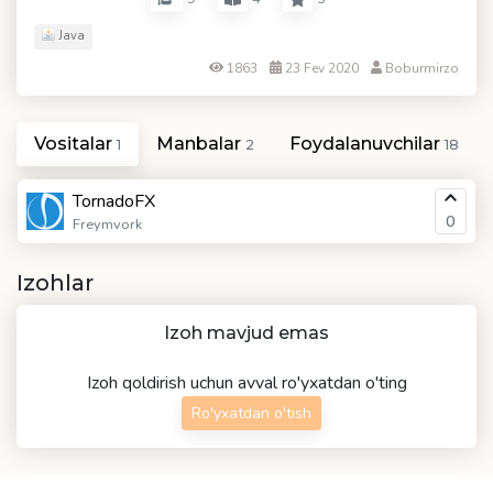
Java
1863
23 Fev 2020
Boburmirzo
Vositalar
Manbalar
Foydalanuvchilar
1
2
18
TornadoFX
0
Freymvork
Izohlar
Izoh mavjud emas
Izoh qoldirish uchun avval ro'yxatdan o'ting
Ro'yxatdan o'tish