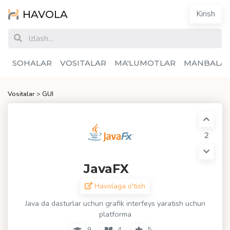
HAVOLA
Kirish
SOHALAR
VOSITALAR
MA'LUMOTLAR
MANBALA
Vositalar
>
GUI
2
JavaFX
Havolaga o'tish
Java da dasturlar uchun grafik interfeys yaratish uchun
platforma
9
4
5