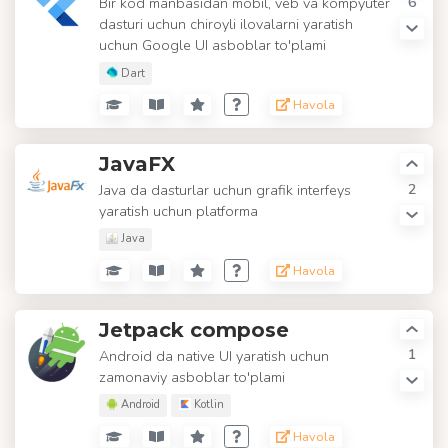
6
Bir kod manbasidan mobil, veb va kompyuter
dasturi uchun chiroyli ilovalarni yaratish
uchun Google UI asboblar to'plami
Dart
Havola
JavaFX
2
Java da dasturlar uchun grafik interfeys
yaratish uchun platforma
Java
Havola
Jetpack compose
1
Android da native UI yaratish uchun
zamonaviy asboblar to'plami
Android
Kotlin
Havola