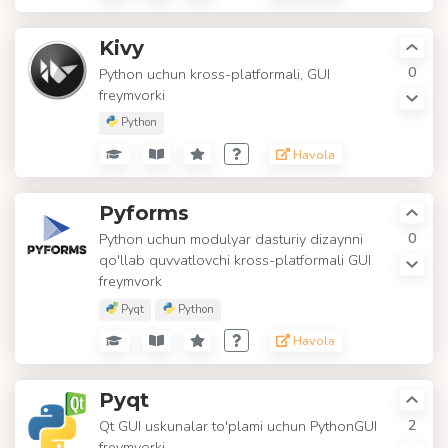
Kivy
0
Python uchun kross-platformali, GUI
freymvorki
Python
Havola
Pyforms
0
Python uchun modulyar dasturiy dizaynni
qo'llab quvvatlovchi kross-platformali GUI
freymvork
Pyqt
Python
Havola
Pyqt
2
Qt GUI uskunalar to'plami uchun PythonGUI
freymvorki