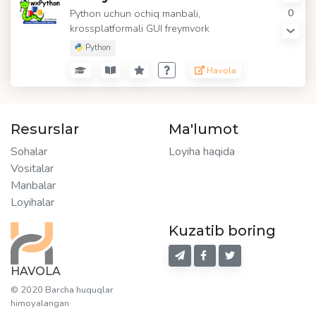
0
Python uchun ochiq manbali,
krossplatformali GUI freymvork
Python
Havola
Resurslar
Ma'lumot
Sohalar
Loyiha haqida
Vositalar
Manbalar
Loyihalar
Kuzatib boring
HAVOLA
© 2020 Barcha huquqlar
himoyalangan