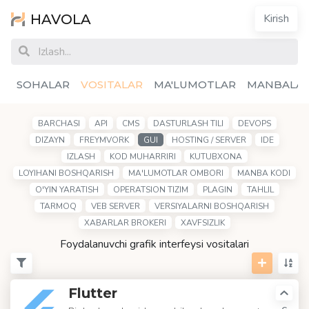
HAVOLA
Kirish
SOHALAR
VOSITALAR
MA'LUMOTLAR
MANBALA
BARCHASI
API
CMS
DASTURLASH TILI
DEVOPS
DIZAYN
FREYMVORK
GUI
HOSTING / SERVER
IDE
IZLASH
KOD MUHARRIRI
KUTUBXONA
LOYIHANI BOSHQARISH
MA'LUMOTLAR OMBORI
MANBA KODI
O'YIN YARATISH
OPERATSION TIZIM
PLAGIN
TAHLIL
TARMOQ
VEB SERVER
VERSIYALARNI BOSHQARISH
XABARLAR BROKERI
XAVFSIZLIK
Foydalanuvchi grafik interfeysi vositalari
Flutter