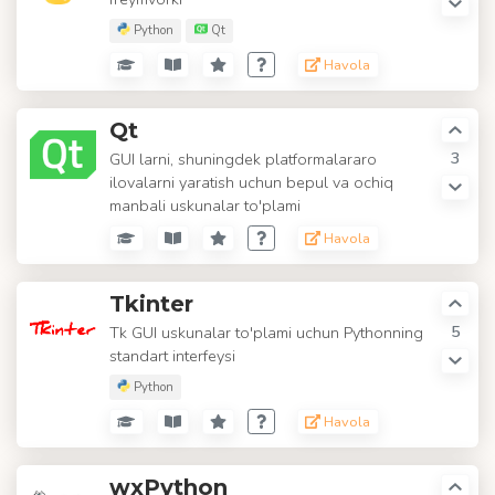
Python
Qt
Havola
Qt
3
GUI larni, shuningdek platformalararo
ilovalarni yaratish uchun bepul va ochiq
manbali uskunalar to'plami
Havola
Tkinter
5
Tk GUI uskunalar to'plami uchun Pythonning
standart interfeysi
Python
Havola
wxPython