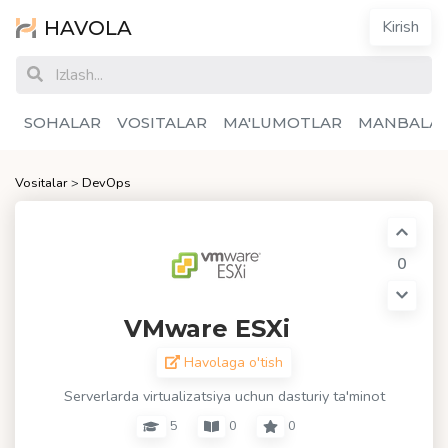
HAVOLA
Kirish
SOHALAR
VOSITALAR
MA'LUMOTLAR
MANBALA
Vositalar
>
DevOps
0
VMware ESXi
Havolaga o'tish
Serverlarda virtualizatsiya uchun dasturiy ta'minot
5
0
0