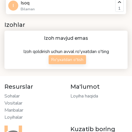
Isoq
I
1
Bilaman
Izohlar
Izoh mavjud emas
Izoh qoldirish uchun avval ro'yxatdan o'ting
Ro'yxatdan o'tish
Resurslar
Ma'lumot
Sohalar
Loyiha haqida
Vositalar
Manbalar
Loyihalar
Kuzatib boring