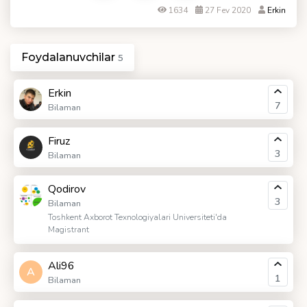
1634
27 Fev 2020
Erkin
Foydalanuvchilar
5
Erkin
7
Bilaman
Firuz
3
Bilaman
Qodirov
3
Bilaman
Toshkent Axborot Texnologiyalari Universiteti'da
Magistrant
Ali96
A
1
Bilaman