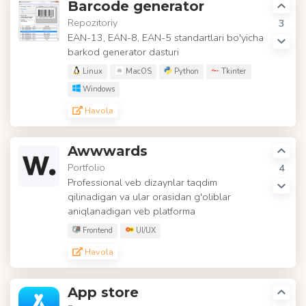
Barcode generator
Repozitoriy
3
EAN-13, EAN-8, EAN-5 standartlari bo'yicha
barkod generator dasturi
Linux
MacOS
Python
Tkinter
Windows
Havola
Awwwards
Portfolio
4
Professional veb dizaynlar taqdim
qilinadigan va ular orasidan g'oliblar
aniqlanadigan veb platforma
Frontend
UI/UX
Havola
App store