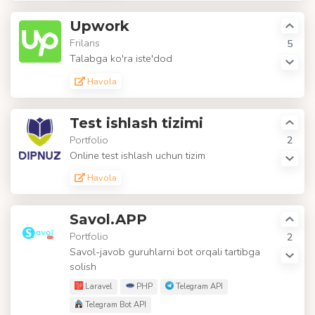
Upwork
Frilans
5
Talabga ko'ra iste'dod
Havola
Test ishlash tizimi
Portfolio
2
Online test ishlash uchun tizim
Havola
Savol.APP
Portfolio
2
Savol-javob guruhlarni bot orqali tartibga
solish
Laravel
PHP
Telegram API
Telegram Bot API