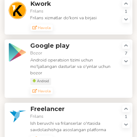
Kwork
Frilans
1
Frilans xizmatlar do'koni va birjasi
Havola
Google play
Bozor
7
Android operatsion tizimi uchun
mo'ljallangan dasturlar va o'yinlar uchun
bozor
Android
Havola
Freelancer
Frilans
1
Ish beruvchi va frilanserlar o'rtasida
savdolashishga asoslangan platforma