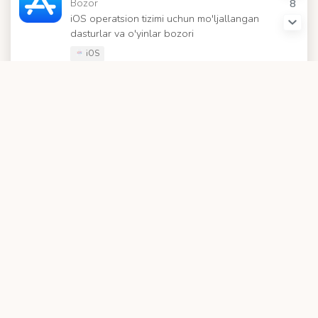
Bozor
8
iOS operatsion tizimi uchun mo'ljallangan
dasturlar va o'yinlar bozori
iOS
Havola
Resurslar
Ma'lumot
Sohalar
Loyiha haqida
Vositalar
Manbalar
Loyihalar
Kuzatib boring
HAVOLA
© 2020 Barcha huquqlar
himoyalangan