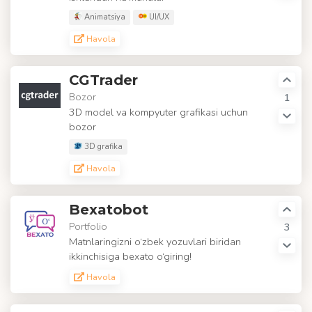
Animatsiya
UI/UX
Havola
CGTrader
Bozor
1
3D model va kompyuter grafikasi uchun
bozor
3D grafika
Havola
Bexatobot
Portfolio
3
Matnlaringizni o‘zbek yozuvlari biridan
ikkinchisiga bexato o‘giring!
Havola