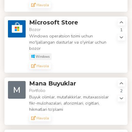
Havola
Microsoft Store
Bozor
1
Windows operatsion tizimi uchun
mo'ljallangan dasturlar va o'yinlar uchun
bozor
Windows
Havola
Mana Buyuklar
M
Portfolio
2
Buyuk olimlar, mutafakkirlar, mutaxassislar
fikr-mulohazalari, aforizmlari, o‘gitlari,
hikmatlari to‘plami
Havola