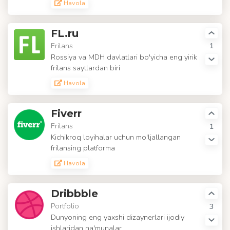
Havola
FL.ru
Frilans
1
Rossiya va MDH davlatlari bo'yicha eng yirik
frilans saytlardan biri
Havola
Fiverr
Frilans
1
Kichikroq loyihalar uchun mo'ljallangan
frilansing platforma
Havola
Dribbble
Portfolio
3
Dunyoning eng yaxshi dizaynerlari ijodiy
ishlaridan na'munalar