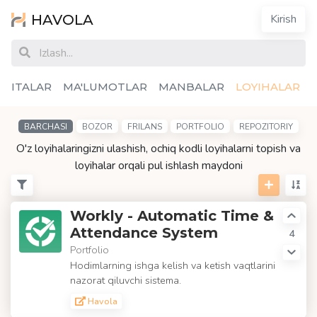
HAVOLA
Kirish
OSITALAR
MA'LUMOTLAR
MANBALAR
LOYIHALAR
BARCHASI
BOZOR
FRILANS
PORTFOLIO
REPOZITORIY
O'z loyihalaringizni ulashish, ochiq kodli loyihalarni topish va
loyihalar orqali pul ishlash maydoni
Workly - Automatic Time &
Attendance System
4
Portfolio
Hodimlarning ishga kelish va ketish vaqtlarini
nazorat qiluvchi sistema.
Havola