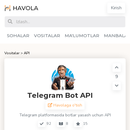
HAVOLA
Kirish
SOHALAR
VOSITALAR
MA'LUMOTLAR
MANBALA
Vositalar
>
API
9
Telegram Bot API
Havolaga o'tish
Telegram platformasida botlar yasash uchun API
92
8
15