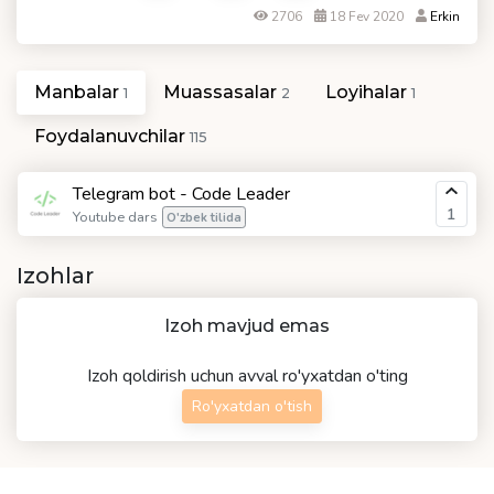
2706
18 Fev 2020
Erkin
Manbalar
Muassasalar
Loyihalar
1
2
1
Foydalanuvchilar
115
Telegram bot - Code Leader
1
Youtube dars
O'zbek tilida
Izohlar
Izoh mavjud emas
Izoh qoldirish uchun avval ro'yxatdan o'ting
Ro'yxatdan o'tish