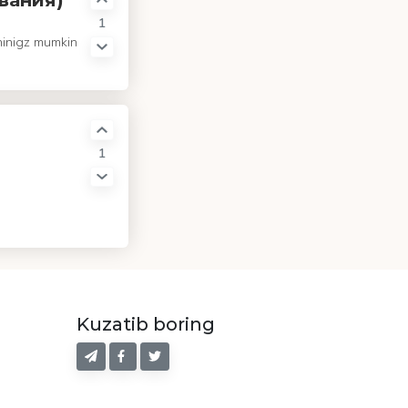
вания)
1
shinigz mumkin
1
Kuzatib boring