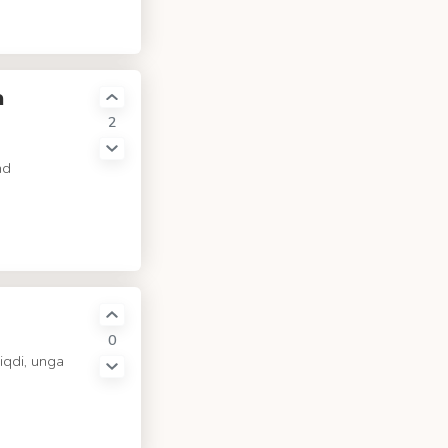
a
2
nd
0
iqdi, unga