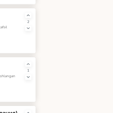
2
afsil
1
'ishlangan