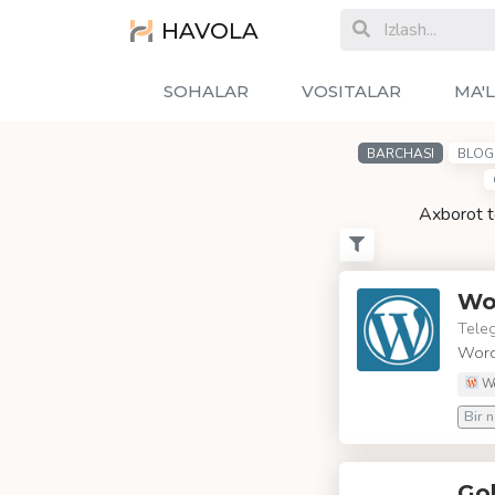
HAVOLA
SOHALAR
VOSITALAR
MA'
BARCHASI
BLOG 
Axborot te
Wo
Tele
Word
Wo
Bir n
Go