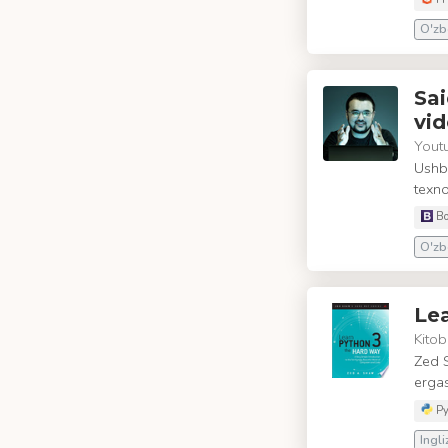
O'zbe
Sai
vid
Yout
Ushb
texno
Bo
O'zbe
Le
Kitob
Zed S
erga
Py
Ingli