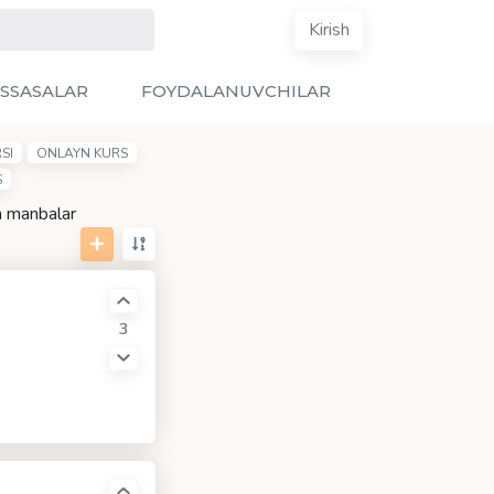
Kirish
SSASALAR
FOYDALANUVCHILAR
SI
ONLAYN KURS
S
un manbalar
3