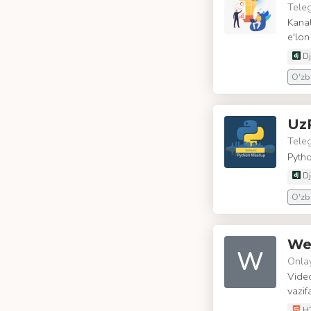
Tele
Kanal
e'lon
Dj
O'zbe
Uz
Tele
Pytho
Dj
O'zbe
Web
W
Onla
Video
vazif
H