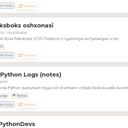
k tilida
Havola
eksboks oshxonasi
la / musobaqa
k tilida fleksboks (CSS Flexbox) o'rganishga mo'ljallangan o'yin.
SS
k tilida
Havola
Python Logs (notes)
gram
rda Python dasturlash tiliga oid sharhlarni o'zbek tilida kuzatib bori
ango
Python
k tilida
Havola
PythonDevs