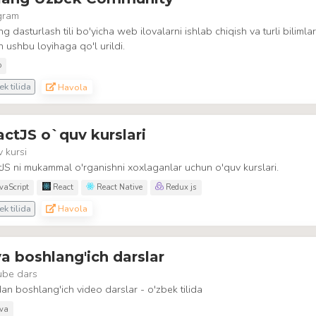
gram
g dasturlash tili bo'yicha web ilovalarni ishlab chiqish va turli bilimla
 ushbu loyihaga qo'l urildi.
o
k tilida
Havola
ctJS o`quv kurslari
 kursi
JS ni mukammal o'rganishni xoxlaganlar uchun o'quv kurslari.
vaScript
React
React Native
Redux js
k tilida
Havola
a boshlang'ich darslar
ube dars
an boshlang'ich video darslar - o'zbek tilida
va