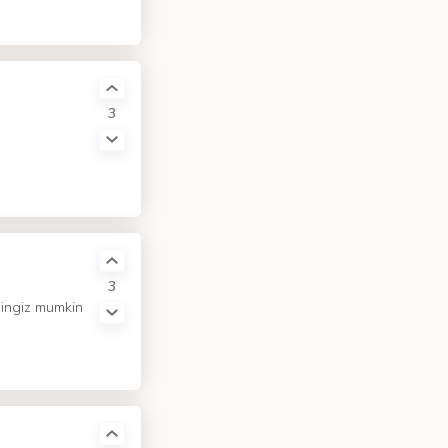
3
3
shingiz mumkin