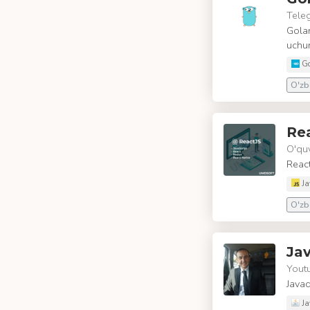
Tele
Golan
uchun
G
O'zbe
Rea
O'quv
React
Ja
O'zbe
Jav
Yout
Javad
Ja