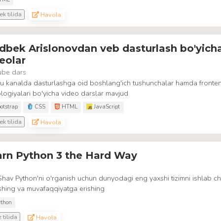
k tilida
Havola
dbek Arislonovdan veb dasturlash bo'yich
eolar
ube dars
u kanalda dasturlashga oid boshlang'ich tushunchalar hamda fronte
logiyalari bo'yicha video darslar mavjud
otstrap
CSS
HTML
JavaScript
k tilida
Havola
arn Python 3 the Hard Way
hav Python'ni o'rganish uchun dunyodagi eng yaxshi tizimni ishlab ch
shing va muvafaqqiyatga erishing
thon
z tilida
Havola