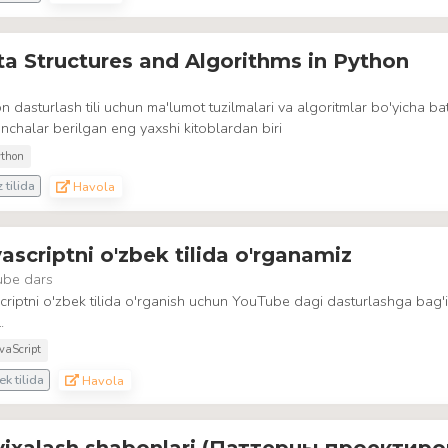
a Structures and Algorithms in Python
n dasturlash tili uchun ma'lumot tuzilmalari va algoritmlar bo'yicha bat
nchalar berilgan eng yaxshi kitoblardan biri
thon
z tilida
Havola
ascriptni o'zbek tilida o'rganamiz
ube dars
criptni o'zbek tilida o'rganish uchun YouTube dagi dasturlashga bag
.
vaScript
k tilida
Havola