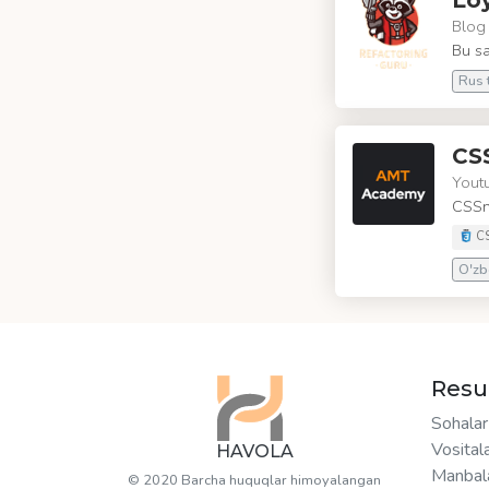
Lo
Blog 
Bu sa
Rus t
CSS
Yout
CSSni
C
O'zbe
Resu
Sohalar
Vosital
HAVOLA
Manbal
© 2020 Barcha huquqlar himoyalangan