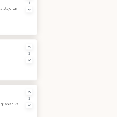
1
a stajorlar
1
1
og'lanish va