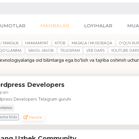
LUMOTLAR
MANBALAR
LOYIHALAR
MUA
/ YANGILIK
HAMJAMIYAT
KITOB
MASALA / MUSOBAQA
O'QUV KUR
QO'LLANMA
SAVOL-JAVOB
TELEGRAM
VEB DARS
YOUTUBE DAR
xnologiyalariga oid bilimlarga ega bo'lish va tajriba oshirish uch
rdpress Developers
gram
press Developers Telegram guruhi
rdpress
echa tilda
Havola
lang Uzbek Community