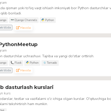
gram
da qisman yoki to'liq vaqt ishlash imkoniyati bor Python dasturchilar v
 qilib boriladi.
ango
Django Channels
Python
k tilida
Havola
PythonMeetup
gram
n dasturchilar uchrashuvi. Tajriba va yangi do'stlar orttirish.
ango
Flask
Python
Tornado
k tilida
Havola
 dasturlash kurslari
yn kurs
darslar, testlar va vazifalarni o'z ichiga olgan kurslar. O'qituvchiga b
alarni tekshirtirish ham mumkin.
TML