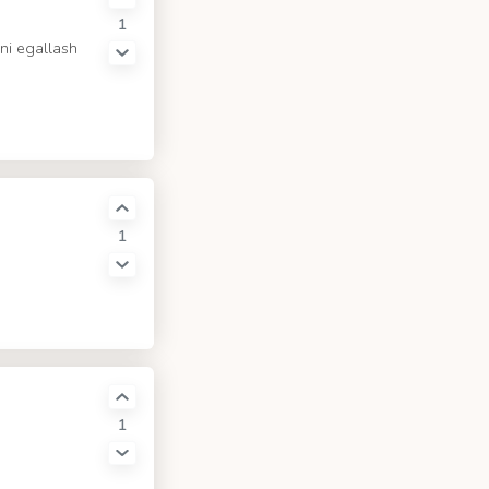
1
rni egallash
1
1