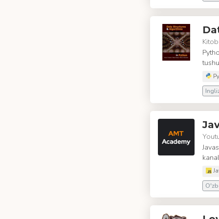
Dat
Kitob
Pytho
tushu
Py
Ingli
Jav
Yout
Javas
kanal
Ja
O'zbe