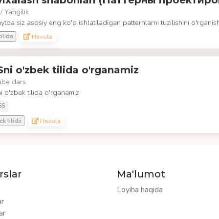
yixalash shabonlari (Паттерны проектиро
/ Yangilik
ytda siz asosiy eng ko'p ishlatiladigan patternlarni tuzilishini o'rgani
ilida
Havola
ni o'zbek tilida o'rganamiz
ube dars
 o'zbek tilida o'rganamiz
SS
k tilida
Havola
rslar
Ma'lumot
Loyiha haqida
ar
ar