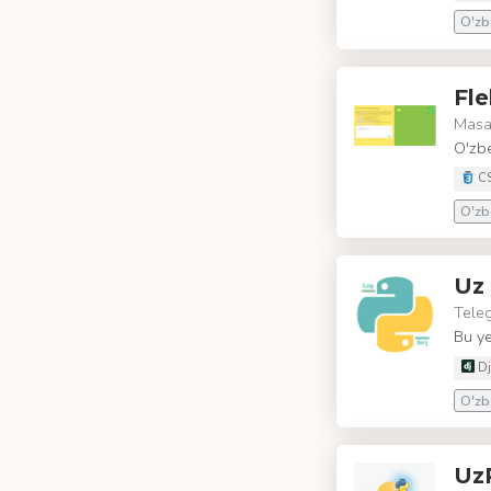
O'zbe
Fl
Masa
O'zbe
C
O'zbe
Uz 
Tele
Bu ye
Dj
O'zbe
Uz