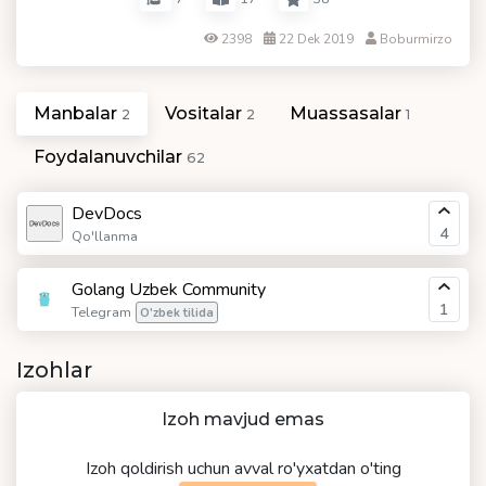
2398
22 Dek 2019
Boburmirzo
Manbalar
Vositalar
Muassasalar
2
2
1
Foydalanuvchilar
62
DevDocs
4
Qo'llanma
Golang Uzbek Community
1
Telegram
O'zbek tilida
Izohlar
Izoh mavjud emas
Izoh qoldirish uchun avval ro'yxatdan o'ting