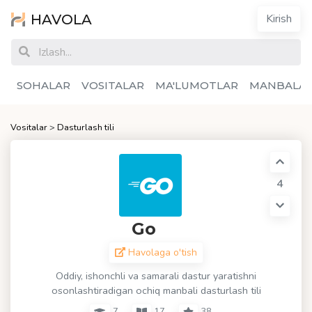
HAVOLA
Kirish
SOHALAR
VOSITALAR
MA'LUMOTLAR
MANBALA
Vositalar
>
Dasturlash tili
4
Go
Havolaga o'tish
Oddiy, ishonchli va samarali dastur yaratishni
osonlashtiradigan ochiq manbali dasturlash tili
7
17
38