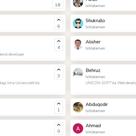
18
Ishlataman
Shukrullo
6
Ishlataman
Alisher
4
Ishlataman
kend developer
Behruz
3
Ishlataman
agi Inha Univeristeti'da
UNICON-SOFT'da Web develo
Abduqodir
1
Ishlataman
Ahmad
0
Ishlataman