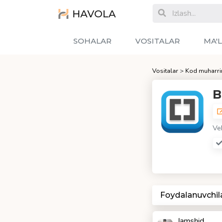
HAVOLA
SOHALAR
VOSITALAR
MA'
Vositalar
>
Kod muharrir
B
Ve
Foydalanuvchil
Jamshid