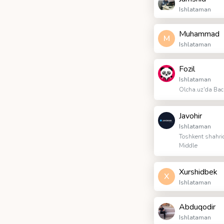
Ishlataman
Muhammad
M
Ishlataman
Fozil
Ishlataman
Olcha.uz'da Bac
Javohir
Ishlataman
Toshkent shahrid
Middle
Xurshidbek
X
Ishlataman
Abduqodir
Ishlataman