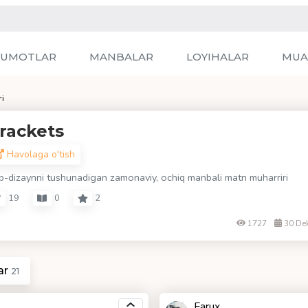
LUMOTLAR
MANBALAR
LOYIHALAR
MUA
i
rackets
Havolaga o'tish
b-dizaynni tushunadigan zamonaviy, ochiq manbali matn muharriri
19
0
2
1727
30 De
ar
21
Farux