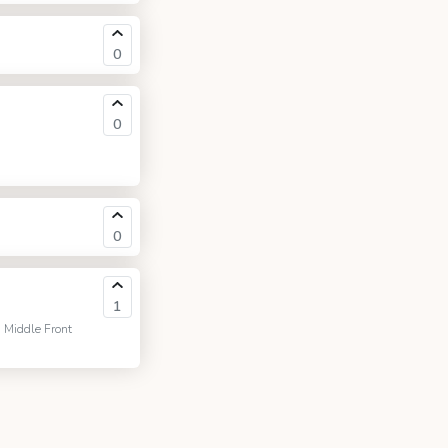
0
0
0
1
 Middle Front