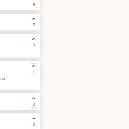
8
5
3
1
per
0
0