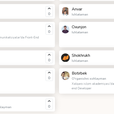
Anvar
0
Ishlataman
Oxunjon
0
Ishlataman
unikatsiyalar'da Front-End
Shokhrukh
0
Ishlataman
Botirbek
0
O'rganishni xohlayman
Xalqaro islom akademiyasi'da
end Developer
0
hlayman