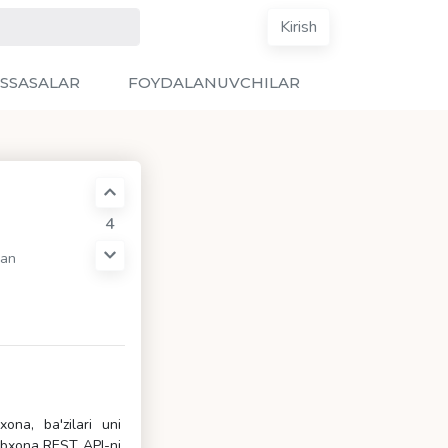
Kirish
SSASALAR
FOYDALANUVCHILAR
4
gan
ona, ba'zilari uni
tubxona REST API-ni