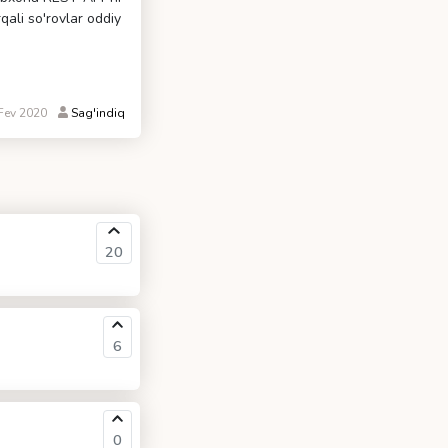
ali so'rovlar oddiy
Fev 2020
Sag'indiq
20
6
0