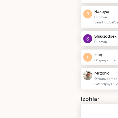
Baxtiyor
B
Bilaman
SamIT Global'da 
Shaxzodbek
Bilaman
Isoq
I
O'rganyapman
Mirzohid
O'rganyapman
Safenetpay IT Se
Izohlar