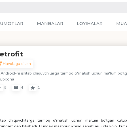
LUMOTLAR
MANBALAR
LOYIHALAR
MUA
etrofit
Havolaga o'tish
 Android-ni ishlab chiquvchilarga tarmoq o'rnatish uchun ma'lum bo'l
tubxona
9
4
1
lab chiquvchilarga tarmoq o'rnatish uchun ma'lum bo'lgan kutubx
tandart deb bilishadi. Bunday mashhurlikning sabablari juda ko'p: ku