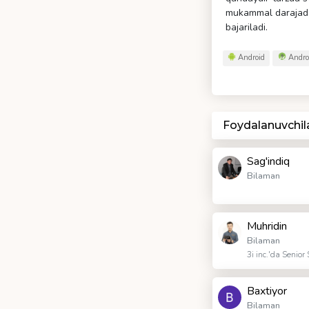
mukammal darajada 
bajariladi.
Android
Androi
Foydalanuvchil
Sag'indiq
Bilaman
Muhridin
Bilaman
3i inc.'da Senior
Baxtiyor
Bilaman