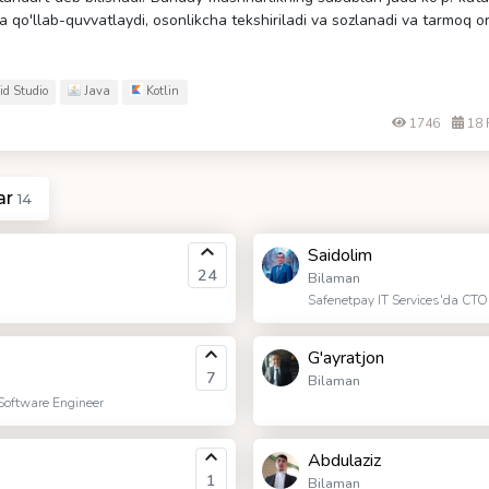
qo'llab-quvvatlaydi, osonlikcha tekshiriladi va sozlanadi va tarmoq orq
d Studio
Java
Kotlin
1746
18 
ar
14
Saidolim
24
Bilaman
Safenetpay IT Services'da CTO
G'ayratjon
7
Bilaman
 Software Engineer
Abdulaziz
1
Bilaman