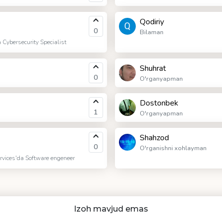
Qodiriy
0
Bilaman
Cybersecurity Specialist
Shuhrat
0
O'rganyapman
Dostonbek
1
O'rganyapman
Shahzod
0
O'rganishni xohlayman
rvices'da Software engeneer
Izoh mavjud emas