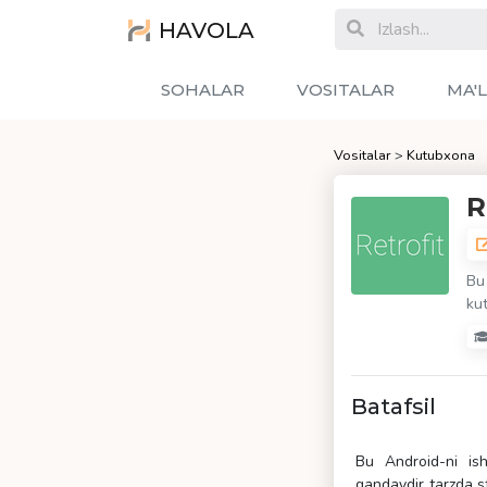
HAVOLA
SOHALAR
VOSITALAR
MA'
Vositalar
>
Kutubxona
R
Bu
ku
Batafsil
Bu Android-ni ish
qandaydir tarzda s