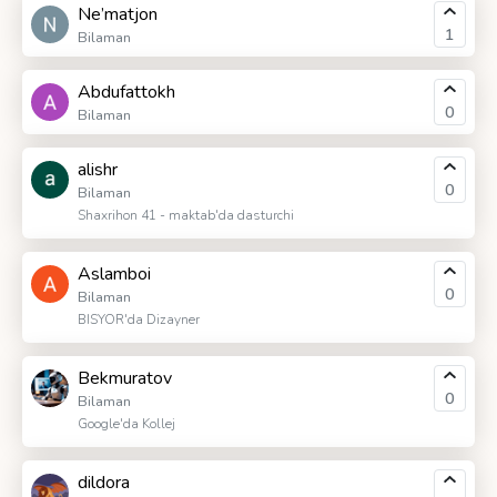
Ne’matjon
1
Bilaman
Abdufattokh
0
Bilaman
alishr
0
Bilaman
Shaxrihon 41 - maktab'da dasturchi
Aslamboi
0
Bilaman
BISYOR'da Dizayner
Bekmuratov
0
Bilaman
Google'da Kollej
dildora