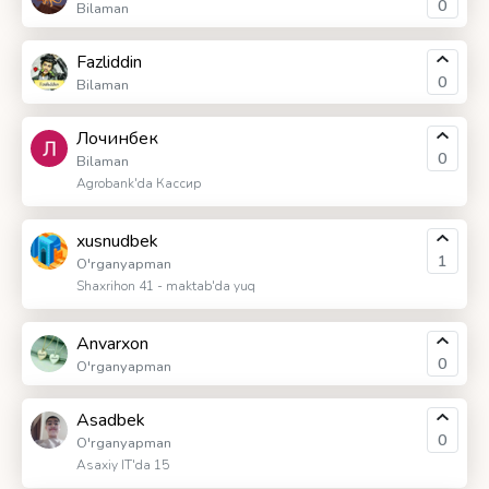
0
Bilaman
Fazliddin
0
Bilaman
Лочинбек
0
Bilaman
Agrobank'da Кассир
xusnudbek
1
O'rganyapman
Shaxrihon 41 - maktab'da yuq
Anvarxon
0
O'rganyapman
Asadbek
0
O'rganyapman
Asaxiy IT'da 15