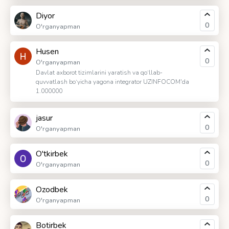
Diyor
0
O'rganyapman
Husen
0
O'rganyapman
Davlat axborot tizimlarini yaratish va qo‘llab-
quvvatlash bo‘yicha yagona integrator UZINFOCOM'da
1.000000
jasur
0
O'rganyapman
O'tkirbek
0
O'rganyapman
Ozodbek
0
O'rganyapman
Botirbek