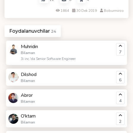
1864
30 Dek 2019
Boburmirzo
Foydalanuvchilar
24
Muhridin
7
Bilaman
3i inc.'da Senior Software Engineer
Dilshod
6
Bilaman
Abror
4
Bilaman
O'ktam
2
Bilaman