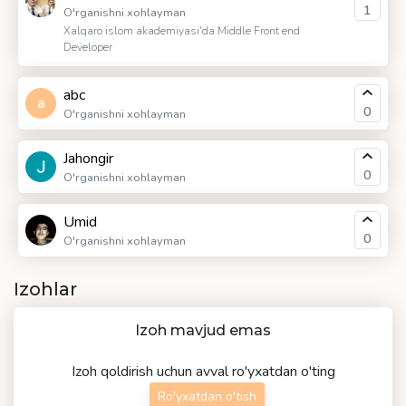
1
O'rganishni xohlayman
Xalqaro islom akademiyasi'da Middle Front end
Developer
abc
a
0
O'rganishni xohlayman
Jahongir
0
O'rganishni xohlayman
Umid
0
O'rganishni xohlayman
Izohlar
Izoh mavjud emas
Izoh qoldirish uchun avval ro'yxatdan o'ting
Ro'yxatdan o'tish