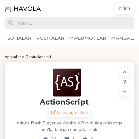
HAVOLA
Kirish
SOHALAR
VOSITALAR
MA'LUMOTLAR
MANBALA
Vositalar
>
Dasturlash tili
2
ActionScript
Havolaga o'tish
Adobe Flash Player va Adobe AIR muhitida ishlashga
mo'ljallangan dasturlash tili
12
8
4