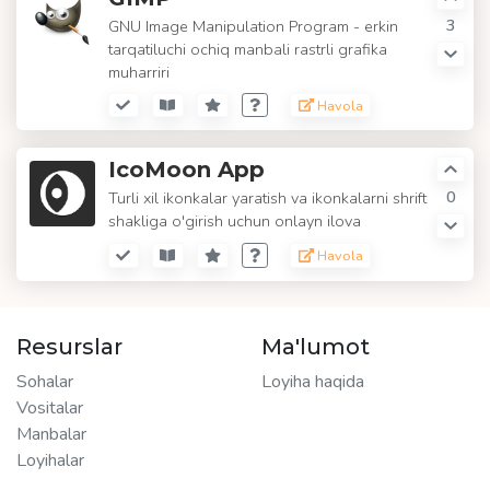
3
GNU Image Manipulation Program - erkin
tarqatiluchi ochiq manbali rastrli grafika
muharriri
Havola
IcoMoon App
0
Turli xil ikonkalar yaratish va ikonkalarni shrift
shakliga o'girish uchun onlayn ilova
Havola
Resurslar
Ma'lumot
Sohalar
Loyiha haqida
Vositalar
Manbalar
Loyihalar