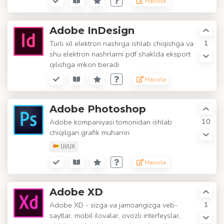
Havola
Adobe InDesign
1
Turli xil elektron nashrga ishlab chiqishga va
shu elektron nashrlarni pdf shaklda eksport
qilishga imkon beradi
Havola
Adobe Photoshop
10
Adobe kompaniyasi tomonidan ishlab
chiqilgan grafik muharriri
UI/UX
Havola
Adobe XD
1
Adobe XD - sizga va jamoangizga veb-
saytlar, mobil ilovalar, ovozli interfeyslar,