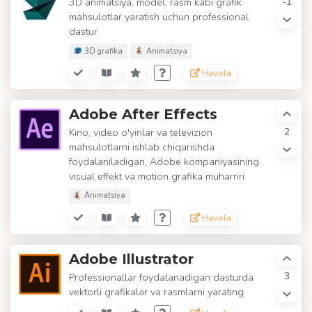
-1
3D animatsiya, model, rasm kabi grafik
mahsulotlar yaratish uchun professional
dastur
3D grafika
Animatsiya
Havola
Adobe After Effects
2
Kino, video o'yinlar va televizion
mahsulotlarni ishlab chiqarishda
foydalaniladigan, Adobe kompaniyasining
visual effekt va motion grafika muharriri
Animatsiya
Havola
Adobe Illustrator
3
Professionallar foydalanadigan dasturda
vektorli grafikalar va rasmlarni yarating