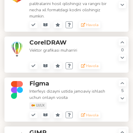
palitralarini hosil qilishingiz va rangni bir
necha xil formatdagi kodini olishingiz
mumkin.
Havola
CorelDRAW
0
Vektor grafikasi muharriri
Havola
Figma
5
Interfeys dizayni ustida jamoaviy ishlash
uchun onlayn vosita
UI/UX
Havola
GIMP