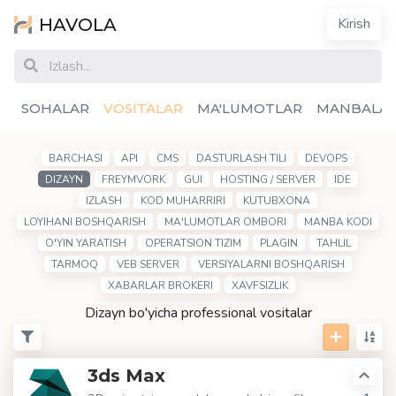
HAVOLA
Kirish
SOHALAR
VOSITALAR
MA'LUMOTLAR
MANBALA
BARCHASI
API
CMS
DASTURLASH TILI
DEVOPS
DIZAYN
FREYMVORK
GUI
HOSTING / SERVER
IDE
IZLASH
KOD MUHARRIRI
KUTUBXONA
LOYIHANI BOSHQARISH
MA'LUMOTLAR OMBORI
MANBA KODI
O'YIN YARATISH
OPERATSION TIZIM
PLAGIN
TAHLIL
TARMOQ
VEB SERVER
VERSIYALARNI BOSHQARISH
XABARLAR BROKERI
XAVFSIZLIK
Dizayn bo'yicha professional vositalar
3ds Max