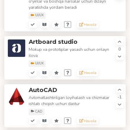
o'yinlar va boshqa narsalar uchun dizayn
yaratishda yordam beradi
UI/UX
Havola
Artboard studio
0
Mokup va prototiplar yasash uchun onlayn
ilova
UI/UX
Havola
AutoCAD
-1
Avtomatlashtirilgan loyihalash va chizmalar
ishlab chiqish uchun dastur
CAD
Havola