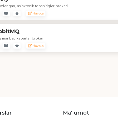
mlangan, asinxronik topshiriqlar brokeri
Havola
bbitMQ
q manbali xabarlar broker
Havola
rslar
Ma'lumot