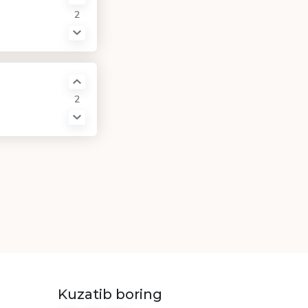
2
2
Kuzatib boring