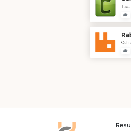
Taqsi
Ra
Ochi
Resu