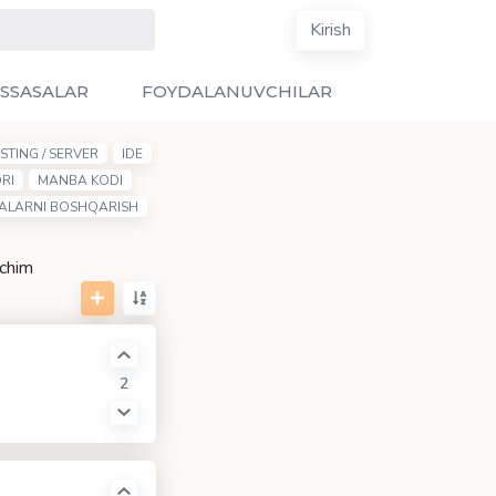
Kirish
SSASALAR
FOYDALANUVCHILAR
STING / SERVER
IDE
RI
MANBA KODI
YALARNI BOSHQARISH
echim
2