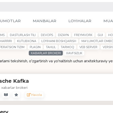
LUMOTLAR
MANBALAR
LOYIHALAR
MUA
CMS
DASTURLASH TILI
DEVOPS
DIZAYN
FREYMVORK
GUI
HO
HARRIRI
KUTUBXONA
LOYIHANI BOSHQARISH
MA'LUMOTLAR OMBO
PERATSION TIZIM
PLAGIN
TAHLIL
TARMOQ
VEB SERVER
VERSI
XABARLAR BROKERI
XAVFSIZLIK
rlarni tekshirish, o'zgartirish va yo'naltirish uchun arxitekturaviy y
ache Kafka
 xabarlar brokeri
Havola
ery