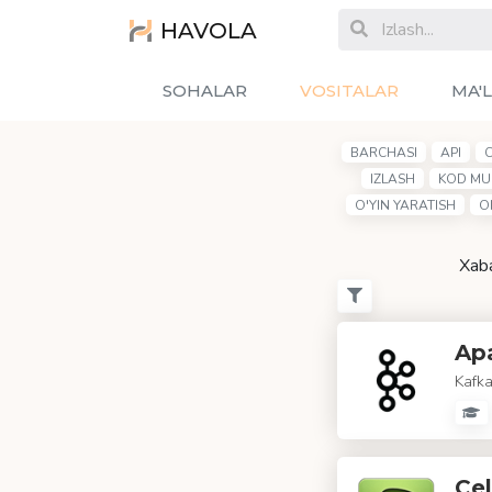
HAVOLA
SOHALAR
VOSITALAR
MA'
BARCHASI
API
IZLASH
KOD MU
O'YIN YARATISH
O
Xaba
Ap
Kafka
Cel