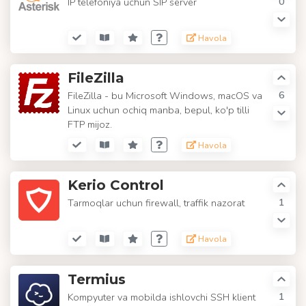
0
IP telefoniya uchun SIP server
Havola
FileZilla
6
FileZilla - bu Microsoft Windows, macOS va
Linux uchun ochiq manba, bepul, ko'p tilli
FTP mijoz.
Havola
Kerio Control
1
Tarmoqlar uchun firewall, traffik nazorat
Havola
Termius
1
Kompyuter va mobilda ishlovchi SSH klient