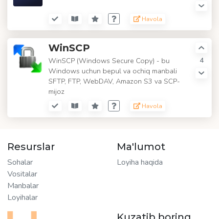
Havola
WinSCP
4
WinSCP (Windows Secure Copy) - bu
Windows uchun bepul va ochiq manbali
SFTP, FTP, WebDAV, Amazon S3 va SCP-
mijoz
Havola
Resurslar
Ma'lumot
Sohalar
Loyiha haqida
Vositalar
Manbalar
Loyihalar
Kuzatib boring