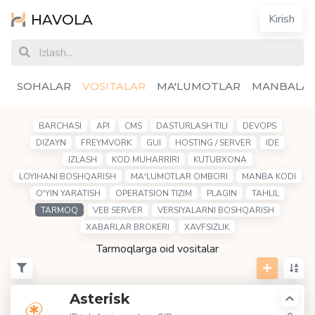
HAVOLA
Kirish
SOHALAR
VOSITALAR
MA'LUMOTLAR
MANBALA
BARCHASI
API
CMS
DASTURLASH TILI
DEVOPS
DIZAYN
FREYMVORK
GUI
HOSTING / SERVER
IDE
IZLASH
KOD MUHARRIRI
KUTUBXONA
LOYIHANI BOSHQARISH
MA'LUMOTLAR OMBORI
MANBA KODI
O'YIN YARATISH
OPERATSION TIZIM
PLAGIN
TAHLIL
TARMOQ
VEB SERVER
VERSIYALARNI BOSHQARISH
XABARLAR BROKERI
XAVFSIZLIK
Tarmoqlarga oid vositalar
Asterisk