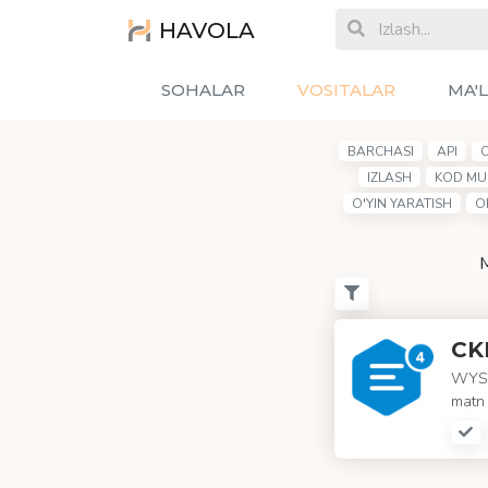
HAVOLA
SOHALAR
VOSITALAR
MA'
BARCHASI
API
IZLASH
KOD MU
O'YIN YARATISH
O
M
CK
WYSIW
matn 