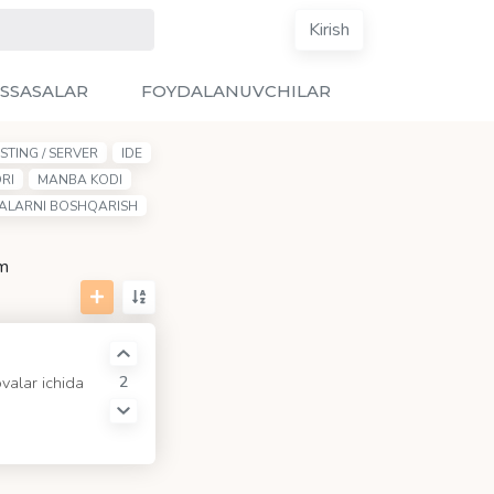
Kirish
SSASALAR
FOYDALANUVCHILAR
STING / SERVER
IDE
RI
MANBA KODI
YALARNI BOSHQARISH
sm
2
valar ichida