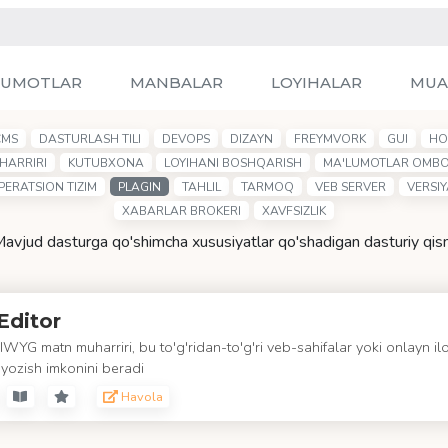
LUMOTLAR
MANBALAR
LOYIHALAR
MUA
CMS
DASTURLASH TILI
DEVOPS
DIZAYN
FREYMVORK
GUI
HO
HARRIRI
KUTUBXONA
LOYIHANI BOSHQARISH
MA'LUMOTLAR OMBO
PERATSION TIZIM
PLAGIN
TAHLIL
TARMOQ
VEB SERVER
VERSI
XABARLAR BROKERI
XAVFSIZLIK
avjud dasturga qo'shimcha xususiyatlar qo'shadigan dasturiy qi
Editor
YG matn muharriri, bu to'g'ridan-to'g'ri veb-sahifalar yoki onlayn ilo
yozish imkonini beradi
Havola