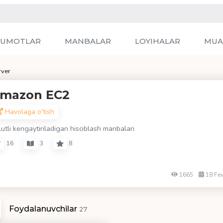
LUMOTLAR
MANBALAR
LOYIHALAR
MUA
rver
mazon EC2
Havolaga o'tish
lutli kengaytiriladigan hisoblash manbalari
16
3
8
1665
18 Fe
Foydalanuvchilar
27