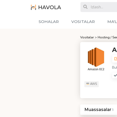
HAVOLA
SOHALAR
VOSITALAR
MA'
Vositalar
>
Hosting / Se
A
Bu
AWS
Muassasalar
1