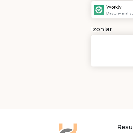
Workly
Dasturiy mahsul
Izohlar
Resu