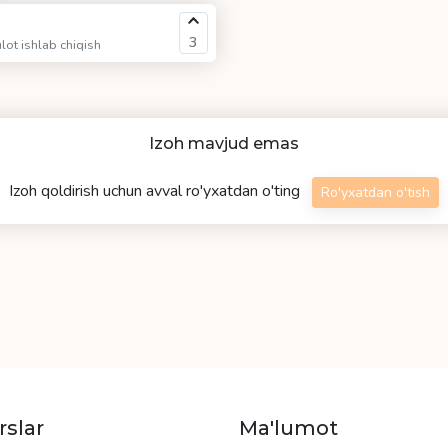
3
ot ishlab chiqish
Izoh mavjud emas
Izoh qoldirish uchun avval ro'yxatdan o'ting
Ro'yxatdan o'tish
rslar
Ma'lumot