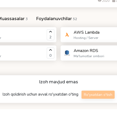
2020
1
Muassasalar
Foydalanuvchilar
3
52
2
AWS Lambda
2
r
Hosting / Server
Amazon RDS
0
r
Ma'lumotlar ombori
Izoh mavjud emas
Izoh qoldirish uchun avval ro'yxatdan o'ting
Ro'yxatdan o'tish