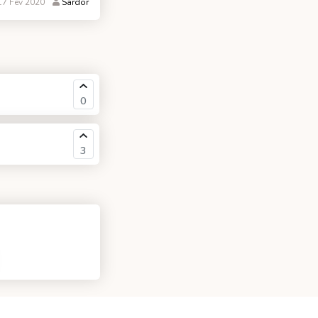
7 Fev 2020
Sardor
0
3