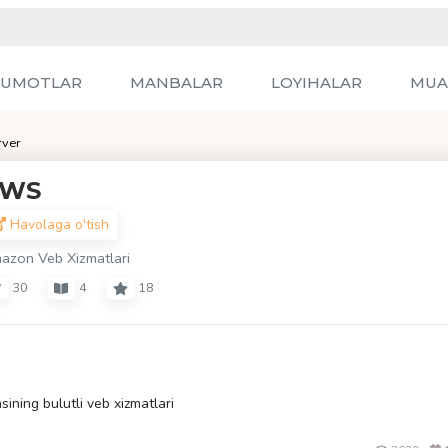
LUMOTLAR
MANBALAR
LOYIHALAR
MUA
rver
AWS
Havolaga o'tish
azon Veb Xizmatlari
30
4
18
ning bulutli veb xizmatlari