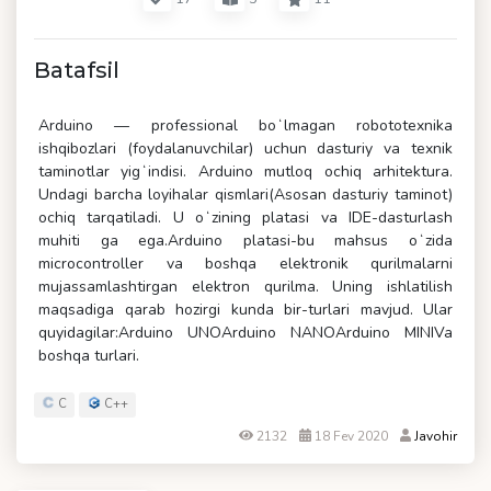
Batafsil
Arduino — professional boʻlmagan robototexnika
ishqibozlari (foydalanuvchilar) uchun dasturiy va texnik
taminotlar yigʻindisi. Arduino mutloq ochiq arhitektura.
Undagi barcha loyihalar qismlari(Asosan dasturiy taminot)
ochiq tarqatiladi. U oʻzining platasi va IDE-dasturlash
muhiti ga ega.Arduino platasi-bu mahsus oʻzida
microcontroller va boshqa elektronik qurilmalarni
mujassamlashtirgan elektron qurilma. Uning ishlatilish
maqsadiga qarab hozirgi kunda bir-turlari mavjud. Ular
quyidagilar:Arduino UNOArduino NANOArduino MINIVa
boshqa turlari.
C
C++
2132
18 Fev 2020
Javohir