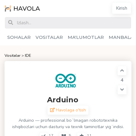
HAVOLA
Kirish
SOHALAR
VOSITALAR
MA'LUMOTLAR
MANBALA
Vositalar
>
IDE
4
Arduino
Havolaga o'tish
Arduino — professional boʻlmagan robototexnika
ishqibozlari uchun dasturiy va texnik taminotlar yigʻindisi.
17
5
11