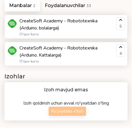
Manbalar
Foydalanuvchilar
2
33
CreateSoft Academy - Robototexnika
5
(Arduino, bolalarga)
O'quv kursi
CreateSoft Academy - Robototexnika
4
(Arduino, Kattalarga)
O'quv kursi
Izohlar
Izoh mavjud emas
Izoh qoldirish uchun avval ro'yxatdan o'ting
Ro'yxatdan o'tish