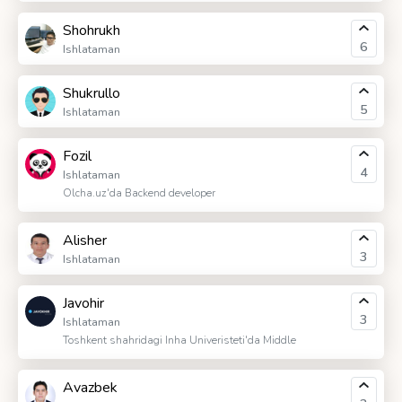
Shohrukh
6
Ishlataman
Shukrullo
5
Ishlataman
Fozil
4
Ishlataman
Olcha.uz'da Backend developer
Alisher
3
Ishlataman
Javohir
3
Ishlataman
Toshkent shahridagi Inha Univeristeti'da Middle
Avazbek