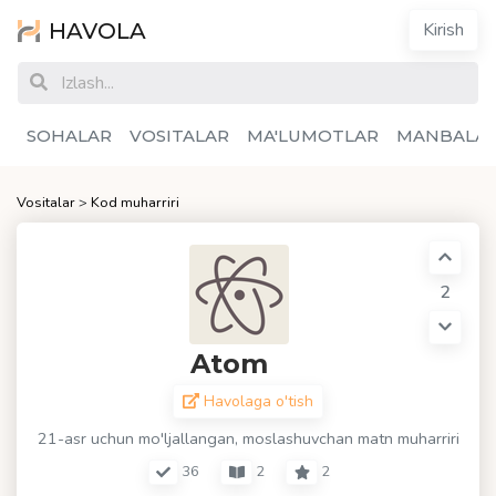
HAVOLA
Kirish
SOHALAR
VOSITALAR
MA'LUMOTLAR
MANBALA
Vositalar
>
Kod muharriri
2
Atom
Havolaga o'tish
21-asr uchun mo'ljallangan, moslashuvchan matn muharriri
36
2
2