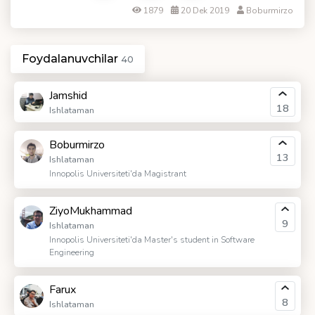
1879
20 Dek 2019
Boburmirzo
Foydalanuvchilar
40
Jamshid
18
Ishlataman
Boburmirzo
13
Ishlataman
Innopolis Universiteti'da Magistrant
ZiyoMukhammad
9
Ishlataman
Innopolis Universiteti'da Master's student in Software
Engineering
Farux
8
Ishlataman