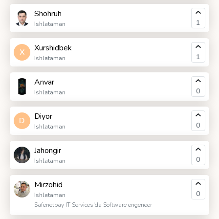
Shohruh
1
Ishlataman
Xurshidbek
X
1
Ishlataman
Anvar
0
Ishlataman
Diyor
D
0
Ishlataman
Jahongir
0
Ishlataman
Mirzohid
0
Ishlataman
Safenetpay IT Services'da Software engeneer