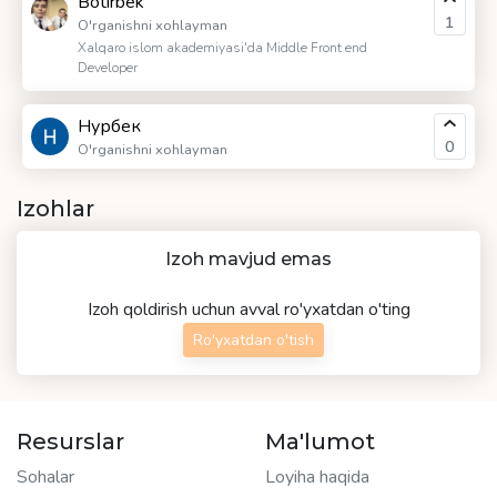
Botirbek
1
O'rganishni xohlayman
Xalqaro islom akademiyasi'da Middle Front end
Developer
Нурбек
0
O'rganishni xohlayman
Izohlar
Izoh mavjud emas
Izoh qoldirish uchun avval ro'yxatdan o'ting
Ro'yxatdan o'tish
Resurslar
Ma'lumot
Sohalar
Loyiha haqida