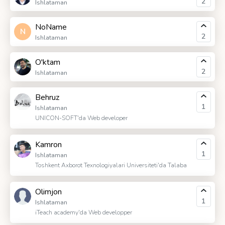
2
Ishlataman
NoName
N
2
Ishlataman
O'ktam
2
Ishlataman
Behruz
1
Ishlataman
UNICON-SOFT'da Web developer
Kamron
1
Ishlataman
Toshkent Axborot Texnologiyalari Universiteti'da Talaba
Olimjon
1
Ishlataman
iTeach academy'da Web developper