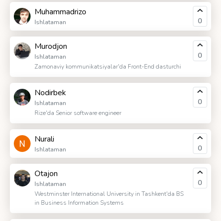
Muhammadrizo
0
Ishlataman
Murodjon
0
Ishlataman
Zamonaviy kommunikatsiyalar'da Front-End dasturchi
Nodirbek
0
Ishlataman
Rize'da Senior software engineer
Nurali
0
Ishlataman
Otajon
0
Ishlataman
Westminster International University in Tashkent'da BS
in Business Information Systems