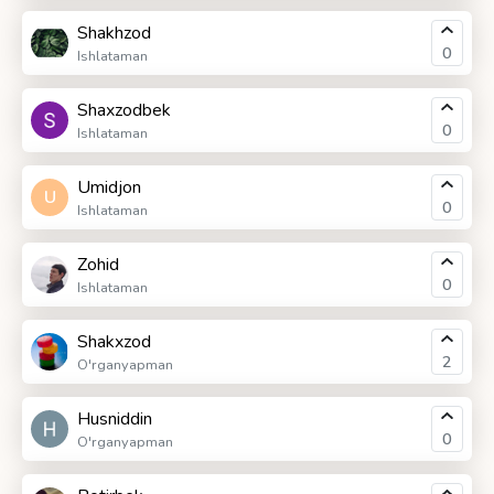
Shakhzod
0
Ishlataman
Shaxzodbek
0
Ishlataman
Umidjon
U
0
Ishlataman
Zohid
0
Ishlataman
Shakxzod
2
O'rganyapman
Husniddin
0
O'rganyapman