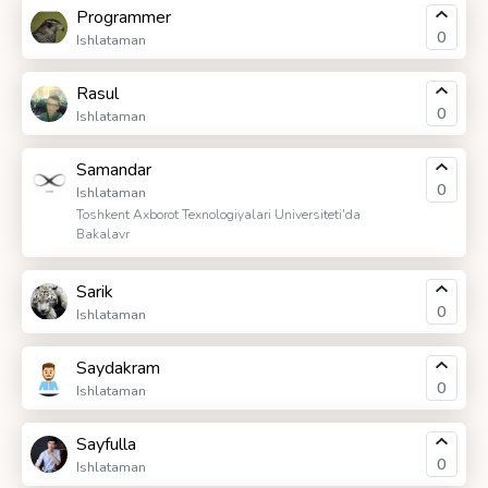
Programmer
0
Ishlataman
Rasul
0
Ishlataman
Samandar
0
Ishlataman
Toshkent Axborot Texnologiyalari Universiteti'da
Bakalavr
Sarik
0
Ishlataman
Saydakram
0
Ishlataman
Sayfulla
0
Ishlataman