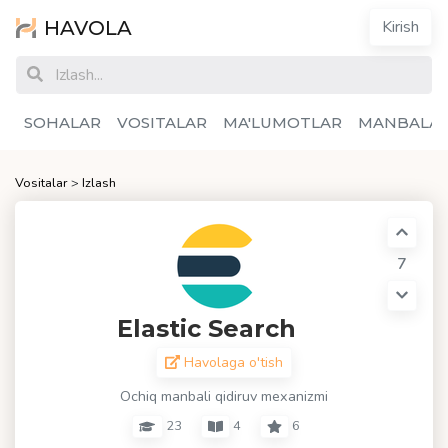
HAVOLA
Kirish
SOHALAR
VOSITALAR
MA'LUMOTLAR
MANBALA
Vositalar
>
Izlash
7
Elastic Search
Havolaga o'tish
Ochiq manbali qidiruv mexanizmi
23
4
6