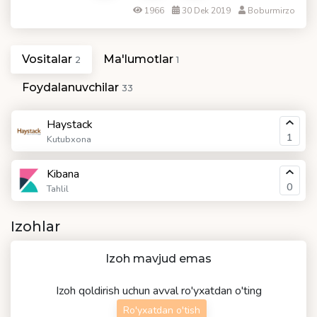
1966
30 Dek 2019
Boburmirzo
Vositalar
Ma'lumotlar
2
1
Foydalanuvchilar
33
Haystack
1
Kutubxona
Kibana
0
Tahlil
Izohlar
Izoh mavjud emas
Izoh qoldirish uchun avval ro'yxatdan o'ting
Ro'yxatdan o'tish