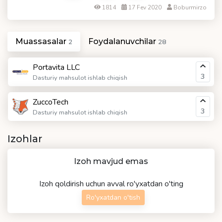
1814
17 Fev 2020
Boburmirzo
Muassasalar
Foydalanuvchilar
2
28
Portavita LLC
3
Dasturiy mahsulot ishlab chiqish
ZuccoTech
3
Dasturiy mahsulot ishlab chiqish
Izohlar
Izoh mavjud emas
Izoh qoldirish uchun avval ro'yxatdan o'ting
Ro'yxatdan o'tish