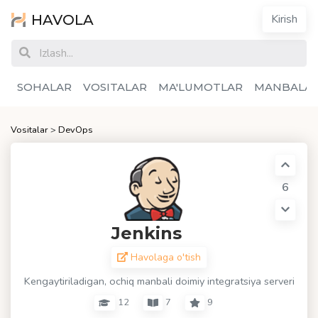
HAVOLA
Kirish
SOHALAR
VOSITALAR
MA'LUMOTLAR
MANBALA
Vositalar
>
DevOps
6
Jenkins
Havolaga o'tish
Kengaytiriladigan, ochiq manbali doimiy integratsiya serveri
12
7
9