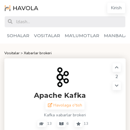
HAVOLA
Kirish
SOHALAR
VOSITALAR
MA'LUMOTLAR
MANBALA
Vositalar
>
Xabarlar brokeri
2
Apache Kafka
Havolaga o'tish
Kafka xabarlar brokeri
13
6
13