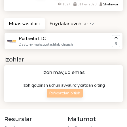
1827
01 Fev 2020
Shahriyor
Muassasalar
Foydalanuvchilar
1
32
Portavita LLC
3
Dasturiy mahsulot ishlab chiqish
Izohlar
Izoh mavjud emas
Izoh qoldirish uchun avval ro'yxatdan o'ting
Ro'yxatdan o'tish
Resurslar
Ma'lumot