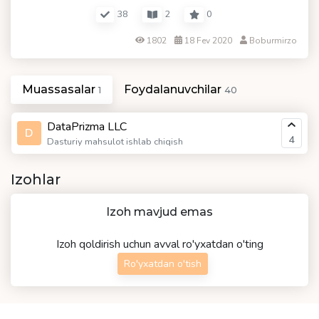
38
2
0
1802
18 Fev 2020
Boburmirzo
Muassasalar
Foydalanuvchilar
1
40
DataPrizma LLC
D
4
Dasturiy mahsulot ishlab chiqish
Izohlar
Izoh mavjud emas
Izoh qoldirish uchun avval ro'yxatdan o'ting
Ro'yxatdan o'tish