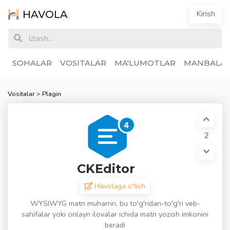
HAVOLA
Kirish
SOHALAR
VOSITALAR
MA'LUMOTLAR
MANBALA
Vositalar
>
Plagin
2
CKEditor
Havolaga o'tish
WYSIWYG matn muharriri, bu to'g'ridan-to'g'ri veb-
sahifalar yoki onlayn ilovalar ichida matn yozish imkonini
beradi