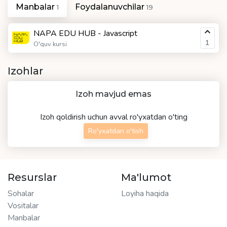
Manbalar
Foydalanuvchilar
1
19
NAPA EDU HUB - Javascript
1
O'quv kursi
Izohlar
Izoh mavjud emas
Izoh qoldirish uchun avval ro'yxatdan o'ting
Ro'yxatdan o'tish
Resurslar
Ma'lumot
Sohalar
Loyiha haqida
Vositalar
Manbalar