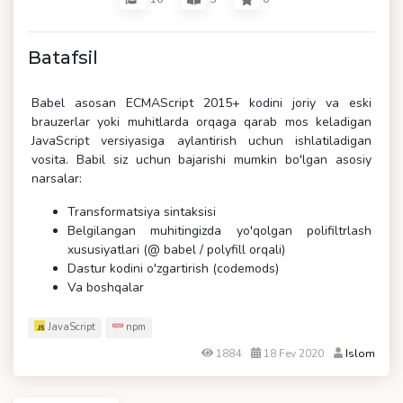
Batafsil
Babel asosan ECMAScript 2015+ kodini joriy va eski
brauzerlar yoki muhitlarda orqaga qarab mos keladigan
JavaScript versiyasiga aylantirish uchun ishlatiladigan
vosita. Babil siz uchun bajarishi mumkin bo'lgan asosiy
narsalar:
Transformatsiya sintaksisi
Belgilangan muhitingizda yo'qolgan polifiltrlash
xususiyatlari (@ babel / polyfill orqali)
Dastur kodini o'zgartirish (codemods)
Va boshqalar
JavaScript
npm
1884
18 Fev 2020
Islom