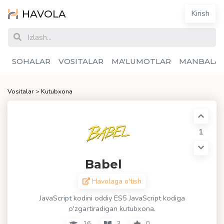
HAVOLA
Kirish
SOHALAR
VOSITALAR
MA'LUMOTLAR
MANBALA
Vositalar
>
Kutubxona
1
Babel
Havolaga o'tish
JavaScript kodini oddiy ES5 JavaScript kodiga
o'zgartiradigan kutubxona.
16
3
0