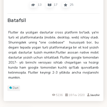
13
17
25
Batafsil
Flutter da yozilgan dasturlar cross platform bo'ladi, ya'ni
turli xil platformalarda (mobile, desktop, web) ishlay oladi.
Shuningdek uning "one codebase" hususiyati bor, bu
degani tepada yogan turli platformalarga bir xil kod yozish
orqali dasturlar tuzish mumkin.Flutter asosan native mobil
dasturlar yozish uchun ishlatiladi. Flutter google tomonidan
2017- yili birinchi versiyasi ishlab chiqarilgan va hozirgi
kunda ham google tomonidan kuchli qo'llab quvvatlanib
kelinmoqda. Flutter keyingi 2-3 yillikda ancha rivojlanishi
mumkin.
Dart
5236
18 Fev 2020
Javohir