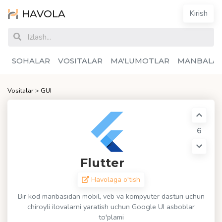
HAVOLA
Kirish
SOHALAR
VOSITALAR
MA'LUMOTLAR
MANBALA
Vositalar
>
GUI
6
Flutter
Havolaga o'tish
Bir kod manbasidan mobil, veb va kompyuter dasturi uchun
chiroyli ilovalarni yaratish uchun Google UI asboblar
to'plami