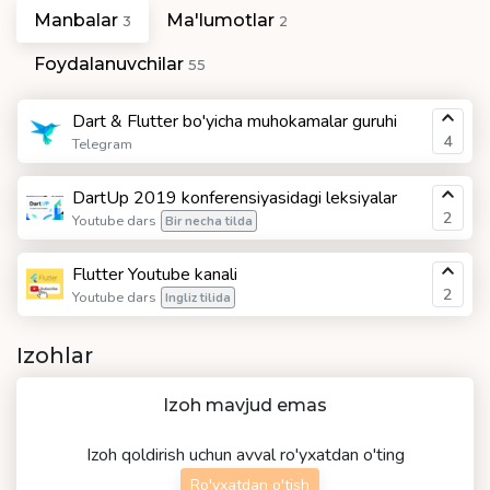
Manbalar
Ma'lumotlar
3
2
Foydalanuvchilar
55
Dart & Flutter bo'yicha muhokamalar guruhi
4
Telegram
DartUp 2019 konferensiyasidagi leksiyalar
2
Youtube dars
Bir necha tilda
Flutter Youtube kanali
2
Youtube dars
Ingliz tilida
Izohlar
Izoh mavjud emas
Izoh qoldirish uchun avval ro'yxatdan o'ting
Ro'yxatdan o'tish