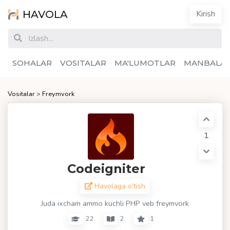
HAVOLA
Kirish
SOHALAR
VOSITALAR
MA'LUMOTLAR
MANBALA
Vositalar
>
Freymvork
1
Codeigniter
Havolaga o'tish
Juda ixcham ammo kuchli PHP veb freymvork
22
2
1