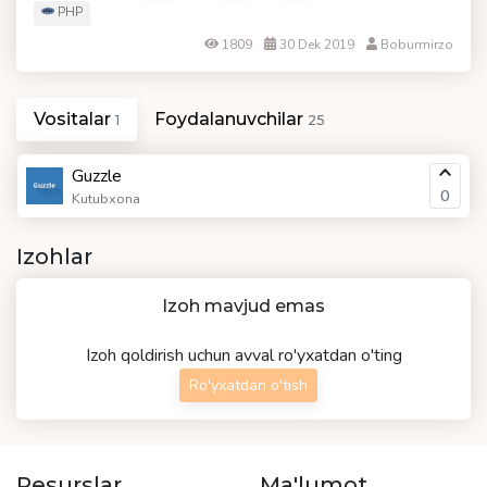
PHP
1809
30 Dek 2019
Boburmirzo
Vositalar
Foydalanuvchilar
1
25
Guzzle
0
Kutubxona
Izohlar
Izoh mavjud emas
Izoh qoldirish uchun avval ro'yxatdan o'ting
Ro'yxatdan o'tish
Resurslar
Ma'lumot