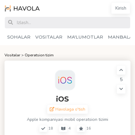
HAVOLA
Kirish
SOHALAR
VOSITALAR
MA'LUMOTLAR
MANBALA
Vositalar
>
Operatsion tizim
5
iOS
Havolaga o'tish
Apple kompaniyasi mobil operatsion tizimi
18
4
16