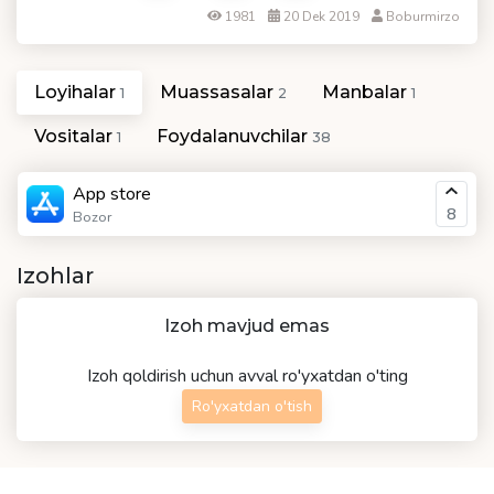
1981
20 Dek 2019
Boburmirzo
Loyihalar
Muassasalar
Manbalar
1
2
1
Vositalar
Foydalanuvchilar
1
38
App store
8
Bozor
Izohlar
Izoh mavjud emas
Izoh qoldirish uchun avval ro'yxatdan o'ting
Ro'yxatdan o'tish