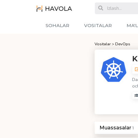
HAVOLA
SOHALAR
VOSITALAR
MA'
Vositalar
>
DevOps
K
Das
oc
Muassasalar
1