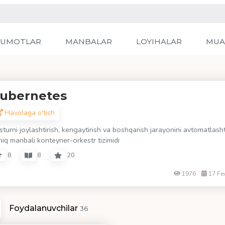
LUMOTLAR
MANBALAR
LOYIHALAR
MUA
ubernetes
Havolaga o'tish
turni joylashtirish, kengaytirish va boshqarish jarayonini avtomatlash
hiq manbali konteyner-orkestr tizimidi
8
8
20
1976
17 Fe
Foydalanuvchilar
36