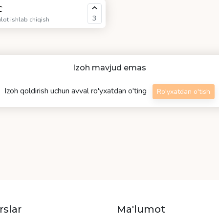
C
3
ot ishlab chiqish
Izoh mavjud emas
Izoh qoldirish uchun avval ro'yxatdan o'ting
Ro'yxatdan o'tish
rslar
Ma'lumot