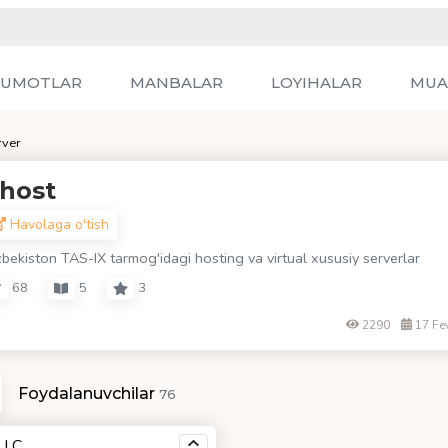
LUMOTLAR
MANBALAR
LOYIHALAR
MUA
rver
host
Havolaga o'tish
zbekiston TAS-IX tarmog'idagi hosting va virtual xususiy serverlar
68
5
3
2290
17 Fe
Foydalanuvchilar
76
LLC