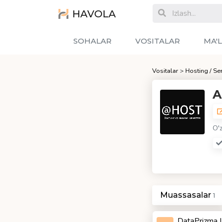
HAVOLA
SOHALAR
VOSITALAR
MA'
Vositalar
>
Hosting / Se
A
O'
Muassasalar
1
DataPrizma 