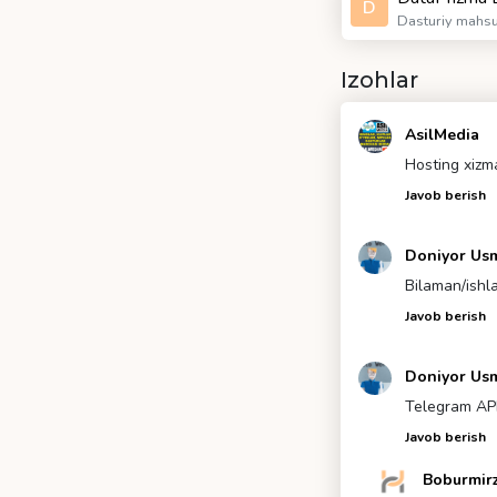
D
Dasturiy mahsul
Izohlar
AsilMedia
Hosting xizma
Javob berish
Doniyor Us
Bilaman/ish
Javob berish
Doniyor Us
Telegram API 
Javob berish
Boburmir