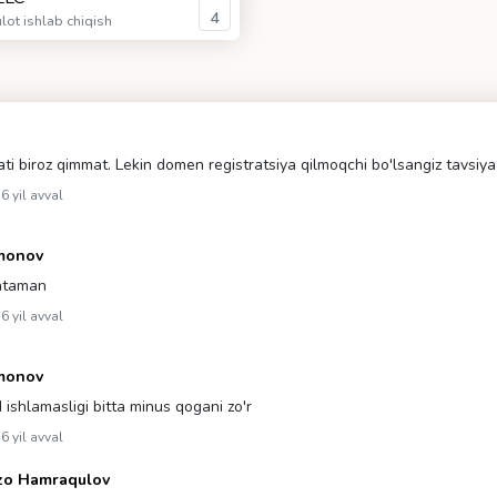
4
ot ishlab chiqish
ti biroz qimmat. Lekin domen registratsiya qilmoqchi bo'lsangiz tavsiya
6 yil avval
monov
lataman
6 yil avval
monov
ishlamasligi bitta minus qogani zo'r
6 yil avval
zo Hamraqulov