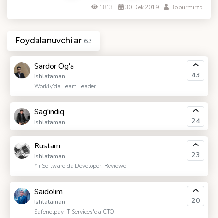
1813
30 Dek 2019
Boburmirzo
Foydalanuvchilar
63
Sardor Og'a
43
Ishlataman
Workly'da Team Leader
Sag'indiq
24
Ishlataman
Rustam
23
Ishlataman
Yii Software'da Developer, Reviewer
Saidolim
20
Ishlataman
Safenetpay IT Services'da CTO