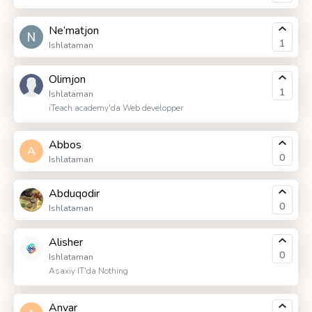
Ne’matjon
1
Ishlataman
Olimjon
1
Ishlataman
iTeach academy'da Web developper
Abbos
A
0
Ishlataman
Abduqodir
0
Ishlataman
Alisher
0
Ishlataman
Asaxiy IT'da Nothing
Anvar