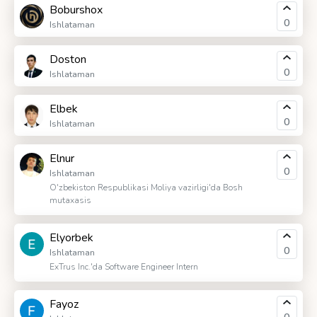
Boburshox
0
Ishlataman
Doston
0
Ishlataman
Elbek
0
Ishlataman
Elnur
0
Ishlataman
O'zbekiston Respublikasi Moliya vazirligi'da Bosh
mutaxasis
Elyorbek
0
Ishlataman
ExTrus Inc.'da Software Engineer Intern
Fayoz
0