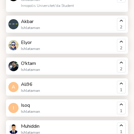
Innopolis Universiteti'da Student
Akbar
2
Ishlataman
Elyor
2
Ishlataman
O'ktam
2
Ishlataman
Ali96
A
1
Ishlataman
Isoq
I
1
Ishlataman
Muhiddin
1
Ishlataman