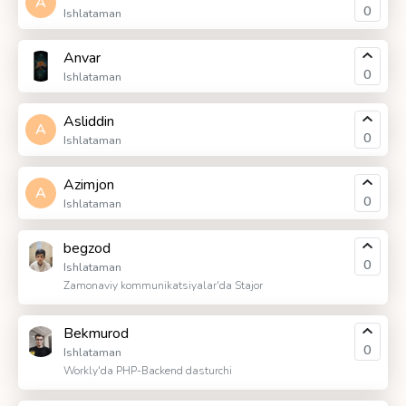
A
0
Ishlataman
Anvar
0
Ishlataman
Asliddin
A
0
Ishlataman
Azimjon
A
0
Ishlataman
begzod
0
Ishlataman
Zamonaviy kommunikatsiyalar'da Stajor
Bekmurod
0
Ishlataman
Workly'da PHP-Backend dasturchi