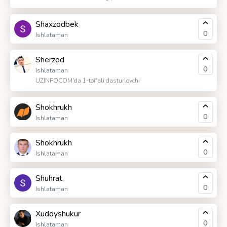
Shaxzodbek
0
Ishlataman
Sherzod
0
Ishlataman
UZINFOCOM'da 1-toifali dasturlovchi
Shokhrukh
0
Ishlataman
Shokhrukh
0
Ishlataman
Shuhrat
0
Ishlataman
Xudoyshukur
0
Ishlataman