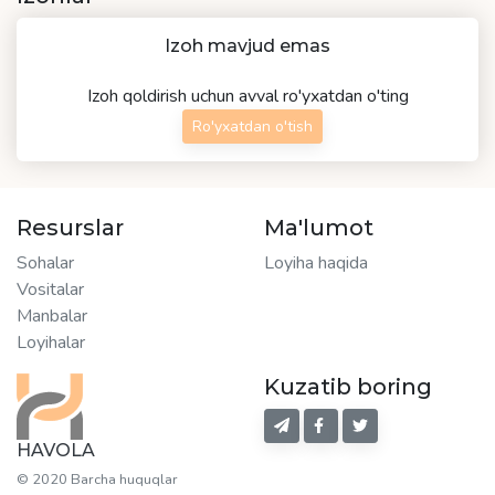
Izoh mavjud emas
Izoh qoldirish uchun avval ro'yxatdan o'ting
Ro'yxatdan o'tish
Resurslar
Ma'lumot
Sohalar
Loyiha haqida
Vositalar
Manbalar
Loyihalar
Kuzatib boring
HAVOLA
© 2020 Barcha huquqlar