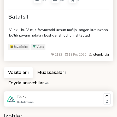
Batafsil
Vuex - bu Vue.js freymvorki uchun mo'ljallangan kutubxona
bo'lib ilovani holatini boshqarish uchun ishlatiladi.
JavaScript
Vuejs
2133
18 Fev 2020
Islomkhuja
Vositalar
Muassasalar
1
1
Foydalanuvchilar
48
Nuxt
2
Kutubxona
Izohlar