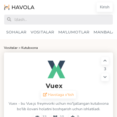
HAVOLA
Kirish
SOHALAR
VOSITALAR
MA'LUMOTLAR
MANBALA
Vositalar
>
Kutubxona
3
Vuex
Havolaga o'tish
Vuex - bu Vue.js freymvorki uchun mo'ljallangan kutubxona
bo'lib ilovani holatini boshqarish uchun ishlatiladi.
33
10
5