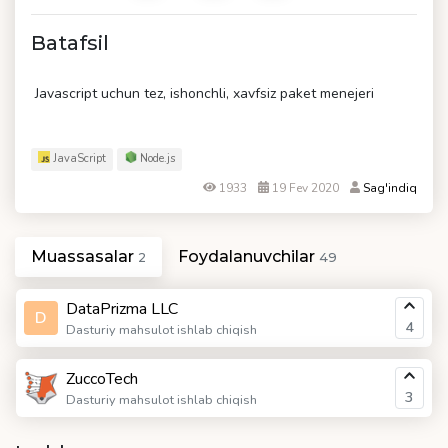
Batafsil
Javascript uchun tez, ishonchli, xavfsiz paket menejeri
JavaScript
Node.js
1933
19 Fev 2020
Sag'indiq
Muassasalar
Foydalanuvchilar
2
49
DataPrizma LLC
D
4
Dasturiy mahsulot ishlab chiqish
ZuccoTech
3
Dasturiy mahsulot ishlab chiqish