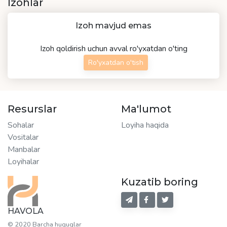
Izohlar
Izoh mavjud emas
Izoh qoldirish uchun avval ro'yxatdan o'ting
Ro'yxatdan o'tish
Resurslar
Ma'lumot
Sohalar
Loyiha haqida
Vositalar
Manbalar
Loyihalar
Kuzatib boring
HAVOLA
© 2020 Barcha huquqlar