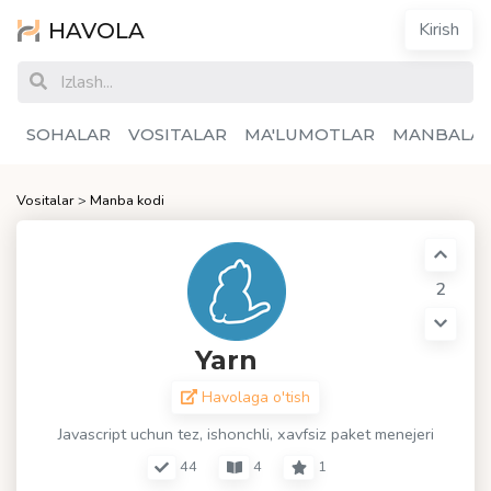
HAVOLA
Kirish
SOHALAR
VOSITALAR
MA'LUMOTLAR
MANBALA
Vositalar
>
Manba kodi
2
Yarn
Havolaga o'tish
Javascript uchun tez, ishonchli, xavfsiz paket menejeri
44
4
1